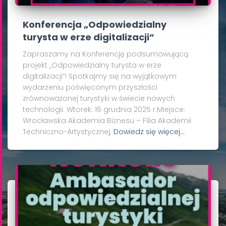
Konferencja „Odpowiedzialny
turysta w erze digitalizacji”
Zapraszamy na Konferencję podsumowującą
projekt „Odpowiedzialny turysta w erze
digitalizacji”! Spotkajmy się na wyjątkowym
wydarzeniu poświęconym przyszłości
zrównoważonej turystyki w świecie nowych
technologii. Wtorek: 16 grudnia 2025 r.Miejsce:
Wrocławska Akademia Biznesu – Filia Akademii
Techniczno-Artystycznej,
Dowiedz się więcej…