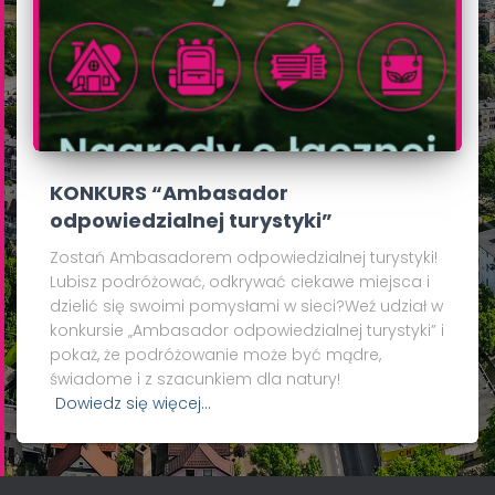
KONKURS “Ambasador
odpowiedzialnej turystyki”
Zostań Ambasadorem odpowiedzialnej turystyki!
Lubisz podróżować, odkrywać ciekawe miejsca i
dzielić się swoimi pomysłami w sieci?Weź udział w
konkursie „Ambasador odpowiedzialnej turystyki” i
pokaż, że podróżowanie może być mądre,
świadome i z szacunkiem dla natury!
Dowiedz się więcej…