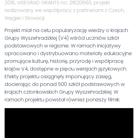
2016, VISEGRAD GRANTS no: 21620660, projekt
realizowany we współpracy z partnerami z Czech,
Węgier i Słowacji.
Projekt miał na celu popularyzację wiedzy o krajach
Grupy Wyszehradzkiej (V4) wśród uczniów szkół
podstawowych w regionie. W ramach inicjatywy
opracowano i dystrybuowano materiały edukacyjne
promujące kulturę, historię, przyrodę i współpracę
krajów V4, dostępne w pięciu wersjach językowych.
Efekty projektu osiągnęły imponujący zasięg,
docierając do ponad 500 szkół podstawowych w
krajach członkowskich Grupy Wyszehradzkiej. W
ramach projektu powstał również poniższy filmik: